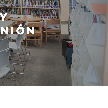
,y
unión