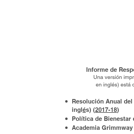
Ho
Agen
Informe de Respons
Una versión impr
en inglés) está disponi
Resolución Anual del
ingl
é
s) (
2017-18
)
Política de Bienesta
Academia Grimmway 20