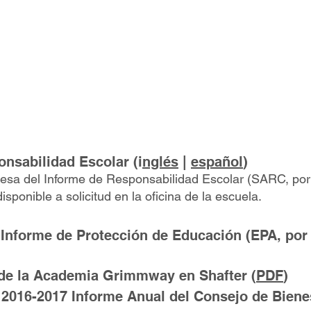
rario,Notas
das de la Reu
de la Junta
abilidad Escolar (i
nglés
|
español
)
esa del Informe de Responsabilidad Escolar (SARC, por 
ble a solicitud en la oficina de la escuela.
 Informe de Protección de Educación (EPA, por 
r de la Academia Grimmway en Shafter (
PDF
)
16-2017 Informe Anual del Consejo de Bienes