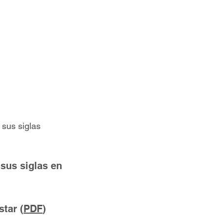
,y
nión
sus siglas
sus siglas en
tar (
PDF
)