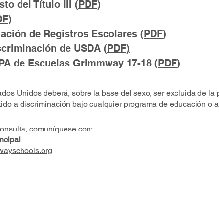
o del Título III (
PDF
)
DF
)
ación de Registros Escolares (
PDF
)
scriminación de USDA (
PDF)
EPA de Escuelas Grimmway 17-18 (
PDF
)
dos Unidos deberá, sobre la base del sexo, ser excluida de la 
etido a discriminación bajo cualquier programa de educación o a
"
consulta, comuníquese con:
cipal
wayschools.org